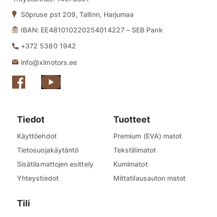
Sõpruse pst 209, Tallinn, Harjumaa
IBAN: EE481010220254014227 – SEB Pank
+372 5380 1942
info@xlmotors.ee
Tiedot
Tuotteet
Käyttöehdot
Premium (EVA) matot
Tietosuojakäytäntö
Tekstiilimatot
Sisätilamattojen esittely
Kumimatot
Yhteystiedot
Mittatilausauton matot
Tili