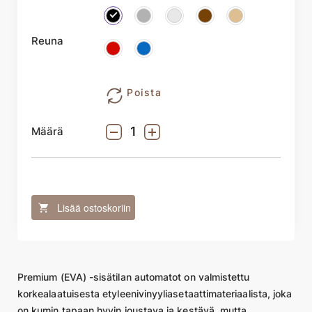
Reuna
Poista
Määrä
Lisää ostoskoriin
Premium (EVA) -sisätilan automatot on valmistettu
korkealaatuisesta etyleenivinyyliasetaattimateriaalista, joka
on kumin tapaan hyvin joustava ja kestävä, mutta