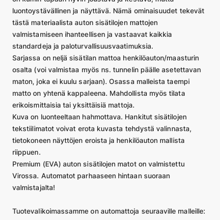
luontoystävällinen ja näyttävä. Nämä ominaisuudet tekevät
tästä materiaalista auton sisätilojen mattojen
valmistamiseen ihanteellisen ja vastaavat kaikkia
standardeja ja paloturvallisuusvaatimuksia.
Sarjassa on neljä sisätilan mattoa henkilöauton/maasturin
osalta (voi valmistaa myös ns. tunnelin päälle asetettavan
maton, joka ei kuulu sarjaan). Osassa malleista taempi
matto on yhtenä kappaleena. Mahdollista myös tilata
erikoismittaisia tai yksittäisiä mattoja.
Kuva on luonteeltaan hahmottava. Hankitut sisätilojen
tekstiilimatot voivat erota kuvasta tehdystä valinnasta,
tietokoneen näyttöjen eroista ja henkilöauton mallista
riippuen.
Premium (EVA) auton sisätilojen matot on valmistettu
Virossa. Automatot parhaaseen hintaan suoraan
valmistajalta!
Tuotevalikoimassamme on automattoja seuraaville malleille: