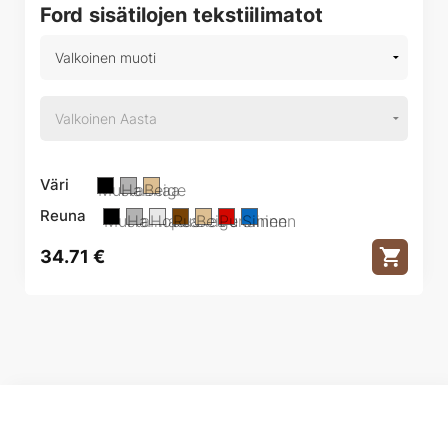
Ford sisätilojen tekstiilimatot
Väri
Musta
Harmaa
Beige
Reuna
Musta
Harmaa
Hopea
Ruskea
Beige
Punainen
Sininen
34.71
€