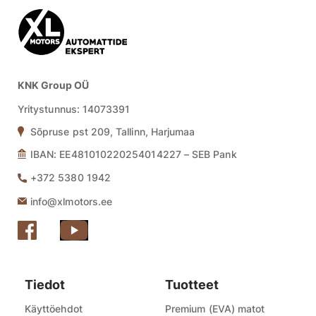
KNK Group OÜ
Yritystunnus:
14073391
Sõpruse pst 209, Tallinn, Harjumaa
IBAN: EE481010220254014227 – SEB Pank
+372 5380 1942
info@xlmotors.ee
Tiedot
Tuotteet
Käyttöehdot
Premium (EVA) matot