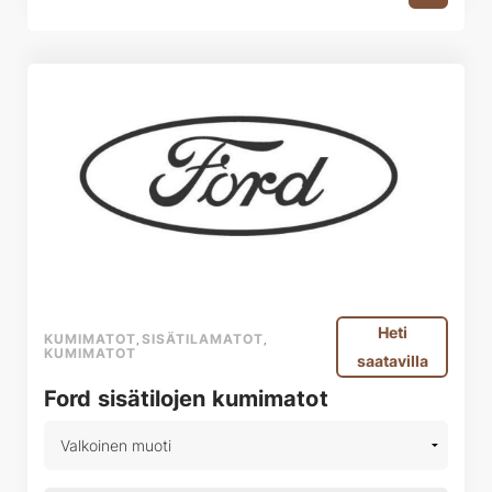
Heti
KUMIMATOT
SISÄTILAMATOT
,
,
KUMIMATOT
saatavilla
Ford sisätilojen kumimatot