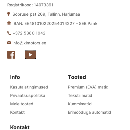
Registrikood:
14073391
Sõpruse pst 209, Tallinn, Harjumaa
IBAN: EE481010220254014227 – SEB Pank
+372 5380 1942
info@xlmotors.ee
Info
Tooted
Kasutajatingimused
Premium (EVA) matid
Privaatsuspoliitika
Tekstiilmatid
Meie tooted
Kummimatid
Kontakt
Erimõõduga automatid
Kontakt