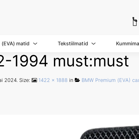
 (EVA) matid
Tekstiilmatid
Kummima
2-1994 must:must
ai 2024
. Size:
1422 × 1888
in
BMW Premium (EVA) са