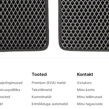
Tooted
Kontakt
ajatingimused
Premium (EVA) matid
Ostukorv
atsuspoliitika
Tekstiilmatid
Minu konto
tooted
Kummimatid
Minu tellimused
kt
Erimõõduga automatid
Minu tagasiside