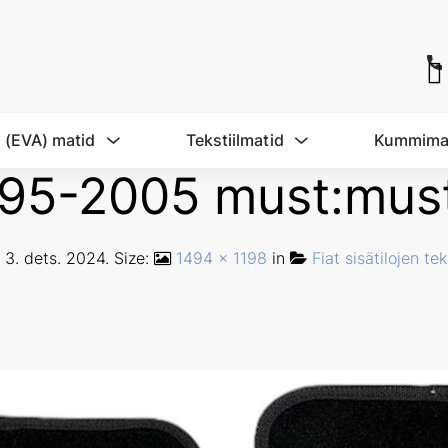
 (EVA) matid
Tekstiilmatid
Kummima
1995-2005 must:mus
d
3. dets. 2024
. Size:
1494 × 1198
in
Fiat sisätilojen tek