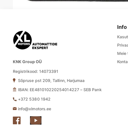
Info
Kasut
Priva
Meie 
KNK Group OÜ
Konta
Registrikood:
14073391
Sõpruse pst 209, Tallinn, Harjumaa
IBAN: EE481010220254014227 – SEB Pank
+372 5380 1942
info@xlmotors.ee