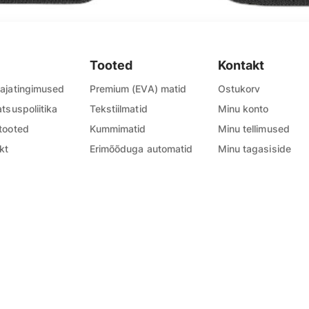
Tooted
Kontakt
ajatingimused
Premium (EVA) matid
Ostukorv
atsuspoliitika
Tekstiilmatid
Minu konto
tooted
Kummimatid
Minu tellimused
kt
Erimõõduga automatid
Minu tagasiside