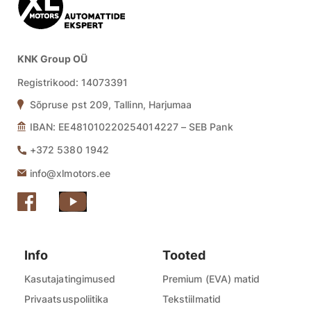
KNK Group OÜ
Registrikood:
14073391
Sõpruse pst 209, Tallinn, Harjumaa
IBAN: EE481010220254014227 – SEB Pank
+372 5380 1942
info@xlmotors.ee
Info
Tooted
Kasutajatingimused
Premium (EVA) matid
Privaatsuspoliitika
Tekstiilmatid