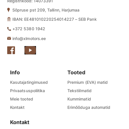
Registrikood:
14073391
Sõpruse pst 209, Tallinn, Harjumaa
IBAN: EE481010220254014227 – SEB Pank
+372 5380 1942
info@xlmotors.ee
Info
Tooted
Kasutajatingimused
Premium (EVA) matid
Privaatsuspoliitika
Tekstiilmatid
Meie tooted
Kummimatid
Kontakt
Erimõõduga automatid
Kontakt