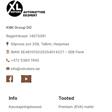
KNK Group OÜ
Registrikood:
14073391
Sõpruse pst 209, Tallinn, Harjumaa
IBAN: EE481010220254014227 – SEB Pank
+372 5380 1942
info@xlmotors.ee
Info
Tooted
Kasutajatingimused
Premium (EVA) matid